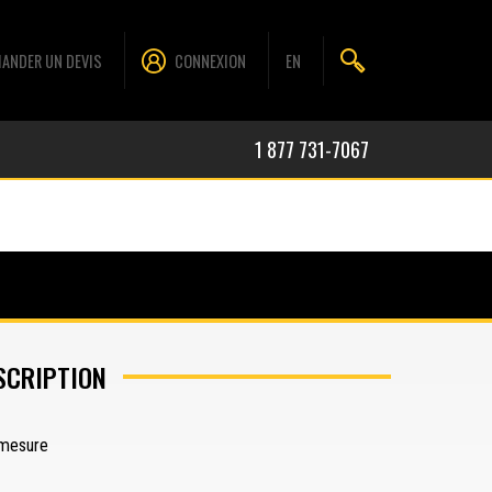
ANDER UN DEVIS
CONNEXION
EN
1 877 731-7067
SCRIPTION
 mesure