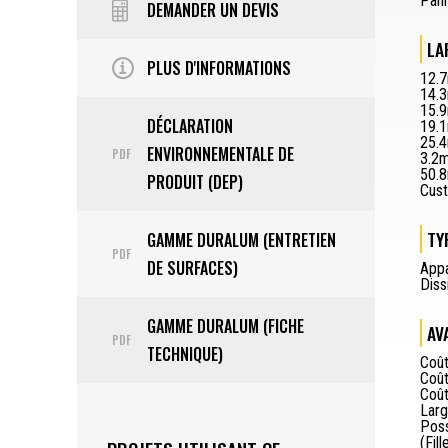
Pann
DEMANDER UN DEVIS
LA
PLUS D'INFORMATIONS
12.7
14.
15.9
DÉCLARATION
19.1
25.4
ENVIRONNEMENTALE DE
PDF
3.2m
50.8
PRODUIT (DEP)
Cus
TY
GAMME DURALUM (ENTRETIEN
PDF
DE SURFACES)
Appa
Diss
GAMME DURALUM (FICHE
AV
PDF
TECHNIQUE)
Coût
Coût
Coût
Larg
Poss
(Fill