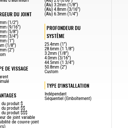
eau d'aluminium
(Alu) 2.0 (0.08")
(Alu) 3.2mm (1/8")
(Alu) 4.8mm (3/16")
RGEUR DU JOINT
(Alu) 6.3mm (1/4")
mm (1/2")
PROFONDEUR DU
3mm (9/16")
mm (5/8")
SYSTÈME
mm (3/4")
mm (1")
25.4mm (1")
m (1/8")
28.6mm (1 1/8")
mm (2")
3.2mm (1/8")
tom
4.0mm (3/16")
44.5mm (1 3/4")
50.8mm (2")
PE DE VISSAGE
Custom
rent
imulé
TYPE D'INSTALLATION
Indépendant
ANTAGES
Séquentiel (Emboîtement)
 du produit $
 du produit $$
 du produit $$$
eur de joint variable
ibilité de couvre-joint
ers)