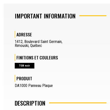
DÉCOUPE D’EXTRUSION
IMPORTANT INFORMATION
DESSINATEUR
ADRESSE
JOURNALIER
1412
,
Boulevard Saint Germain
,
OPÉRATEUR DE PRESSE-PLIEUSE
Rimouski
,
Québec
SEPARATOR
FINITIONS ET COULEURS
DEMANDER UN DEVIS
TOB noir
DEMANDE D’ÉCHANTILLON
PRODUIT
SEPARATOR
EN
DA1000 Panneau Plaque
DESCRIPTION