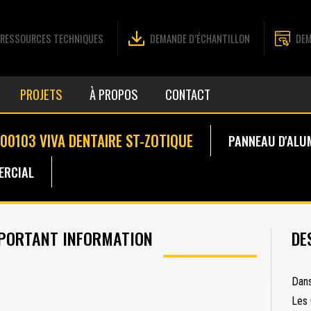
RESSOURCES TECHNIQUES
DEMANDE D’ÉCHANTILLON
DEM
PROJETS
À PROPOS
CONTACT
00103 VIVA DENTAIRE ST-ZOTIQUE
PANNEAU D'ALU
RCIAL
PORTANT INFORMATION
DE
Dans
Les 