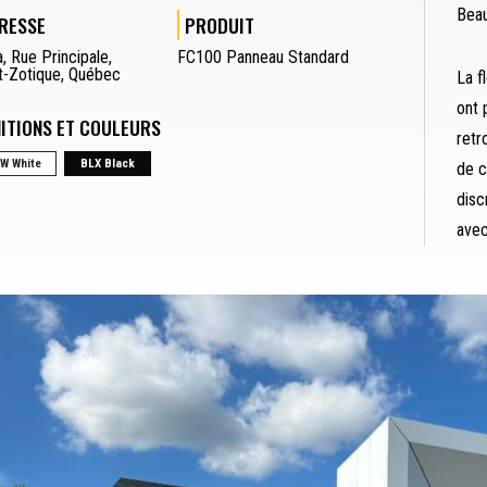
Beau
RESSE
PRODUIT
a
,
Rue Principale
,
FC100 Panneau Standard
t-Zotique
,
Québec
La f
ont 
NITIONS ET COULEURS
retr
W White
BLX Black
de c
disc
avec