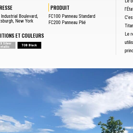
Le b
RESSE
PRODUIT
l’Ét
,
Industrial Boulevard
,
FC100 Panneau Standard
C’es
tsburgh
,
New York
FC200 Panneau Plié
Tita
Le r
NITIONS ET COULEURS
util
X Silver
TOB Black
etallic
prin