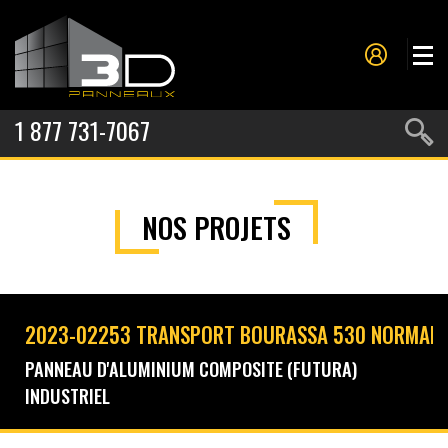
1 877 731-7067
PANNEAUX
NOS PROJETS
MOULURES
PROJETS
NOS SERVICES
2023-02253 TRANSPORT BOURASSA 530 NORMAND
À PROPOS
PANNEAU D'ALUMINIUM COMPOSITE (FUTURA)
INDUSTRIEL
CONTACT