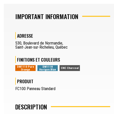
DÉCOUPE D’EXTRUSION
IMPORTANT INFORMATION
DESSINATEUR
ADRESSE
JOURNALIER
530
,
Boulevard de Normandie
,
OPÉRATEUR DE PRESSE-PLIEUSE
Saint-Jean-sur-Richelieu
,
Québec
SEPARATOR
FINITIONS ET COULEURS
DEMANDER UN DEVIS
DM1110 Pure
DM1118
CNC Charcoal
Orange
Horigon Blue
DEMANDE D’ÉCHANTILLON
PRODUIT
SEPARATOR
EN
FC100 Panneau Standard
DESCRIPTION