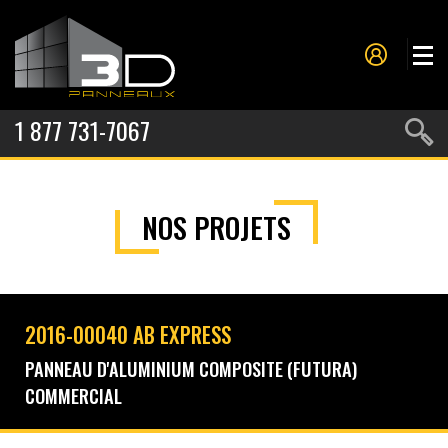
1 877 731-7067
PANNEAUX
NOS PROJETS
MOULURES
PROJETS
NOS SERVICES
2016-00040 AB EXPRESS
À PROPOS
PANNEAU D'ALUMINIUM COMPOSITE (FUTURA)
COMMERCIAL
CONTACT