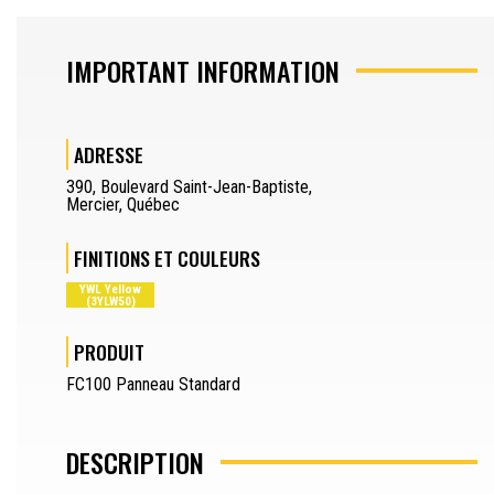
DÉCOUPE D’EXTRUSION
IMPORTANT INFORMATION
DESSINATEUR
ADRESSE
JOURNALIER
390
,
Boulevard Saint-Jean-Baptiste
,
OPÉRATEUR DE PRESSE-PLIEUSE
Mercier
,
Québec
SEPARATOR
FINITIONS ET COULEURS
DEMANDER UN DEVIS
YWL Yellow
(3YLW50)
DEMANDE D’ÉCHANTILLON
PRODUIT
SEPARATOR
EN
FC100 Panneau Standard
DESCRIPTION