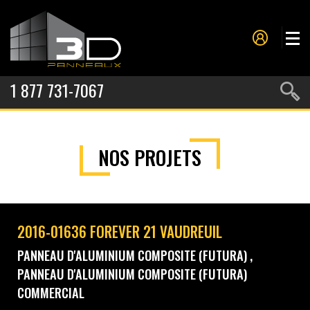
1 877 731-7067
PANNEAUX
NOS PROJETS
MOULURES
PROJETS
NOS SERVICES
2016-01636 FOREVER 21 VAUDREUIL
À PROPOS
PANNEAU D'ALUMINIUM COMPOSITE (FUTURA)
PANNEAU D'ALUMINIUM COMPOSITE (FUTURA)
CONTACT
COMMERCIAL