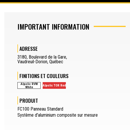
DÉCOUPE D’EXTRUSION
IMPORTANT INFORMATION
DESSINATEUR
JOURNALIER
ADRESSE
OPÉRATEUR DE PRESSE-PLIEUSE
3180
,
Boulevard de la Gare
,
Vaudreuil-Dorion
,
Québec
SEPARATOR
DEMANDER UN DEVIS
FINITIONS ET COULEURS
DEMANDE D’ÉCHANTILLON
Alpolic RVW
Alpolic TOR Red
White
SEPARATOR
EN
PRODUIT
FC100 Panneau Standard
Système d'aluminium composite sur mesure